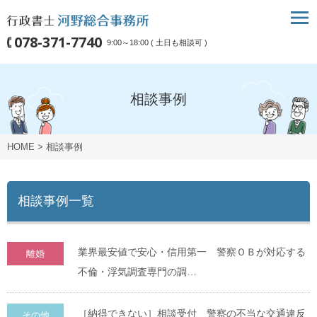
078-371-7740
9:00～18:00 ( 土日も相談可 )
相談事例
HOME
>
相談事例
相談事例一覧
業界最安値で安心・信用第一 警察ＯＢが対応する
離婚
不倫・浮気調査専門の調…
［納得できない］相談受付 警察の不当な交通違反
その他