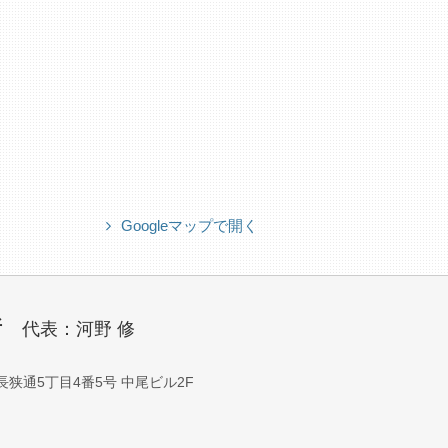
Googleマップで開く
所
代表：河野 修
北長狭通5丁目4番5号 中尾ビル2F
）